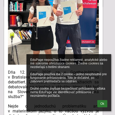
DUNAJ
V
KNIHÁCH
PRE
DETI
V
BIBIANE:
EduPage nepoužíva žiadne reklamné, analytické alebo 
iné súkromie ohrozujúce cookies. Žiadne cookies sa 
nezdieľajú s tretími stranami.

Dňa 12. júna 2026 sa v Goethe-Inštitúte
EduPage používa iba 2 cookie – jedno nevyhnutné pre 
v Bratislave konalo finálové kolo súťaže Jugend
fungovanie prihlasovania. Toto je dočasné, po 
debattiert. Za účasti najlepších súťažiacich sa
zatvorení prehliadača sa odstráni.

debatovalo na náročnú a aktuálnu tému: „Má byť
Druhé cookie zvyšuje bezpečnosť prihlásenia - vďaka 
na Slovensku zavedená povinná vojenská
nemu EduPage vie identifikovať prihlásenie z 
neznámeho počítača.
služba?“
Ok
Nejde o jednoduchú problematiku ani
v materinskom jazyku, o to väčšou výzvou je