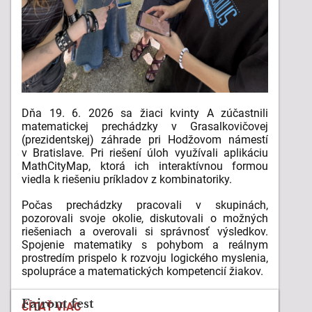
Dňa 19. 6. 2026 sa žiaci kvinty A zúčastnili
matematickej prechádzky v Grasalkovičovej
(prezidentskej) záhrade pri Hodžovom námestí
v Bratislave. Pri riešení úloh využívali aplikáciu
MathCityMap, ktorá ich interaktívnou formou
viedla k riešeniu príkladov z kombinatoriky.
Počas prechádzky pracovali v skupinách,
pozorovali svoje okolie, diskutovali o možných
riešeniach a overovali si správnosť výsledkov.
Spojenie matematiky s pohybom a reálnym
prostredím prispelo k rozvoju logického myslenia,
spolupráce a matematických kompetencií žiakov.
Fajront fest
MATEMATICKÁ
ČÍTAŤ VIAC