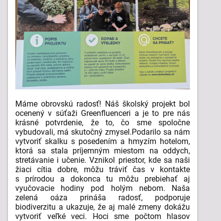
Máme obrovskú radosť! Náš školský projekt bol
ocenený v súťaži Greenfluenceri a je to pre nás
krásné potvrdenie, že to, čo sme spoločne
vybudovali, má skutočný zmysel.
Podarilo sa nám
vytvoriť skalku s posedením a hmyzím hotelom,
ktorá sa stala príjemným miestom na oddych,
stretávanie i učenie. Vznikol priestor, kde sa naši
žiaci cítia dobre, môžu tráviť čas v kontakte
s prírodou a dokonca tu môžu prebiehať aj
vyučovacie hodiny pod holým nebom. Naša
zelená oáza prináša radosť, podporuje
biodiverzitu a ukazuje, že aj malé zmeny dokážu
vytvoriť veľké veci.
Hoci sme počtom hlasov