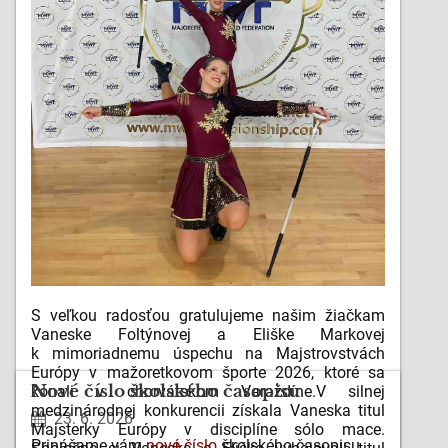
S veľkou radosťou gratulujeme našim žiačkam
Vaneske Foltýnovej a Eliške Markovej
k mimoriadnemu úspechu na Majstrovstvách
Európy v mažoretkovom športe 2026, ktoré sa
Nové číslo školského časopisu
konali v chorvátskom Varaždíne.
V silnej
medzinárodnej konkurencii získala Vaneska titul
23. 6. 2026
Majsterky Európy v disciplíne sólo mace.
Prinášame vám
nové číslo
školského časopisu.