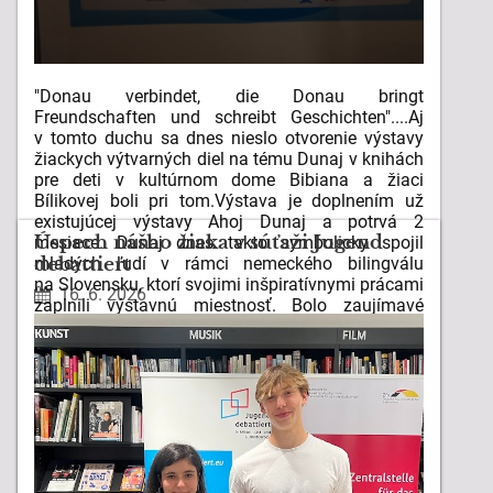
"Donau verbindet, die Donau bringt
Freundschaften und schreibt Geschichten"....Aj
v tomto duchu sa dnes nieslo otvorenie výstavy
žiackych výtvarných diel na tému Dunaj v knihách
pre deti v kultúrnom dome Bibiana a žiaci
Bílikovej boli pri tom.Výstava je doplnením už
existujúcej výstavy Ahoj Dunaj a potrvá 2
Úspech nášho žiaka v súťaži Jugend
mesiace. Dunaj dnes takto symbolicky spojil
debattiert
mladých ľudí v rámci nemeckého bilingválu
na Slovensku, ktorí svojimi inšpiratívnymi prácami
16. 6. 2026
zaplnili výstavnú miestnosť. Bolo zaujímavé
sledovať ako sa s témou popasovali , kým menšie
deti "kreslili " príbehy plné fantázie, teenageri
znázornili aj ekologické problémy. Vďaka patrí
nielen všetkým žiakom našej školy, ktorí sa
na projekte podielali ale aj našej kolegyni Karin
Schädlich, ktorá nás do projektu zapojila.
VÝSTAVA
ČÍTAŤ VIAC