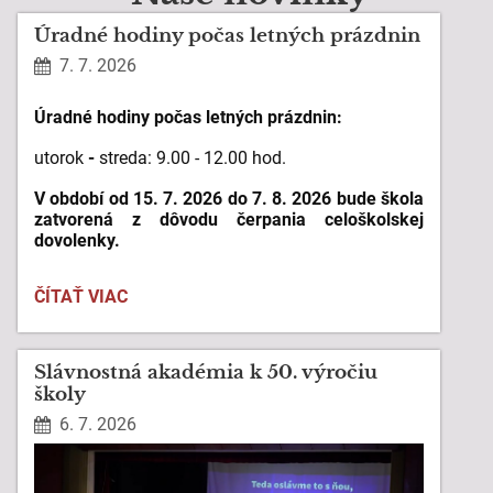
Úradné hodiny počas letných prázdnin
7. 7. 2026
Úradné hodiny počas letných prázdnin:
utorok
-
s
treda: 9.00 - 12.00 hod.
V období
od 15. 7. 2026 do 7. 8. 2026
bude škola
zatvorená z dôvodu čerpania celoškolskej
dovolenky.
ÚRADNÉ
ČÍTAŤ VIAC
HODINY
POČAS
LETNÝCH
Slávnostná akadémia k 50. výročiu
PRÁZDNIN:
školy
6. 7. 2026