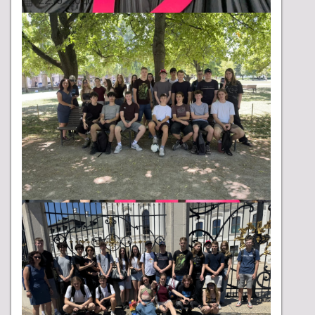
22. 6. 2026
Do najvyššieho kola tejto známej súťaže
v prednese poézie a prózy sa prebojovala LEA