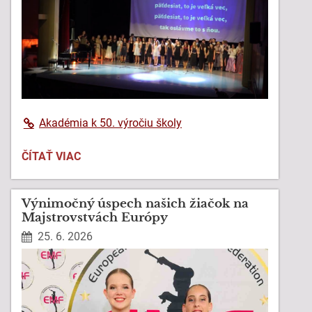
Akadémia k 50. výročiu školy
SLÁVNOSTNÁ
ČÍTAŤ VIAC
AKADÉMIA
K
50.
Výnimočný úspech našich žiačok na
VÝROČIU
Majstrovstvách Európy
ŠKOLY:
25. 6. 2026