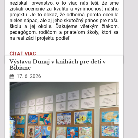
nezískali prvenstvo, o to viac nás teší, že sme
získali ocenenie za kvalitu a výnimočnosť nášho
projektu. Je to dôkaz, že odborná porota ocenila
nielen nápad, ale aj jeho skutočný prínos pre našu
školu a jej okolie.
Ďakujeme všetkým žiakom,
pedagógom, rodičom a priateľom školy, ktorí sa
na realizácii projektu podieľ
NAŠA
ČÍTAŤ VIAC
ZELENÁ
Výstava Dunaj v knihách pre deti v
OÁZA
Bibiane
ZÍSKALA
17. 6. 2026
OCENENIE
V
SÚŤAŽI
GREENFLUENCERI: