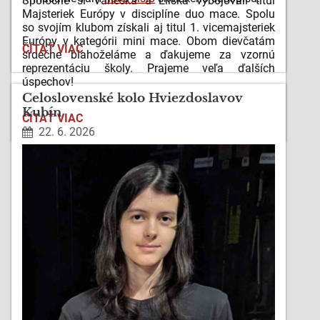
Spoločne si Vaneska a Eliška vybojovali titul
Majsteriek Európy v disciplíne duo mace. Spolu
so svojím klubom získali aj titul 1. vicemajsteriek
Európy v kategórii mini mace.
Obom dievčatám
NOVÉ
ČÍTAŤ VIAC
srdečne blahoželáme a ďakujeme za vzornú
ČÍSLO
reprezentáciu školy. Prajeme veľa ďalších
ŠKOLSKÉHO
úspechov!
ČASOPISU:
Celoslovenské kolo Hviezdoslavov
Kubín
VÝNIMOČNÝ
ČÍTAŤ VIAC
ÚSPECH
22. 6. 2026
NAŠICH
ŽIAČOK
NA
MAJSTROVSTVÁCH
EURÓPY: