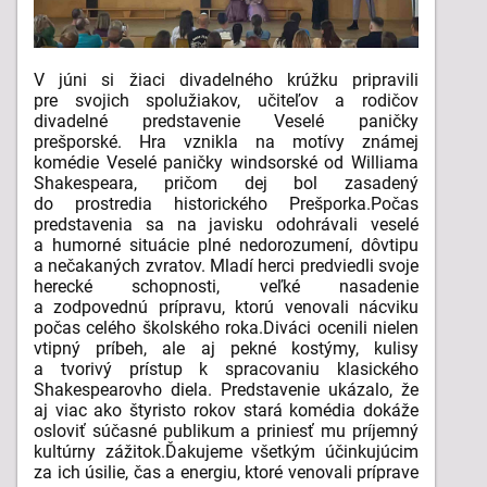
V júni si žiaci divadelného krúžku pripravili
pre svojich spolužiakov, učiteľov a rodičov
divadelné predstavenie Veselé paničky
prešporské. Hra vznikla na motívy známej
komédie Veselé paničky windsorské od Williama
Shakespeara, pričom dej bol zasadený
do prostredia historického Prešporka.
Počas
predstavenia sa na javisku odohrávali veselé
a humorné situácie plné nedorozumení, dôvtipu
a nečakaných zvratov. Mladí herci predviedli svoje
herecké schopnosti, veľké nasadenie
a zodpovednú prípravu, ktorú venovali nácviku
počas celého školského roka.
Diváci ocenili nielen
vtipný príbeh, ale aj pekné kostýmy, kulisy
a tvorivý prístup k spracovaniu klasického
Shakespearovho diela. Predstavenie ukázalo, že
aj viac ako štyristo rokov stará komédia dokáže
osloviť súčasné publikum a priniesť mu príjemný
kultúrny zážitok.
Ďakujeme všetkým účinkujúcim
za ich úsilie, čas a energiu, ktoré venovali príprave