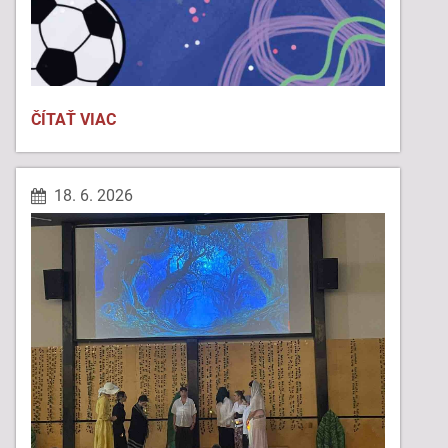
FAJRONT
ČÍTAŤ VIAC
FEST:
18. 6. 2026