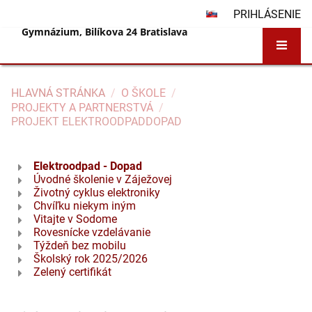
PRIHLÁSENIE
Gymnázium, Bilíkova 24 Bratislava
HLAVNÁ STRÁNKA
/
O ŠKOLE
/
PROJEKTY A PARTNERSTVÁ
/
PROJEKT ELEKTROODPADDOPAD
Projekt
Elektroodpad - Dopad
ElektroodpadDopad
Úvodné školenie v Záježovej
Životný cyklus elektroniky
Chvíľku niekym iným
Vitajte v Sodome
Rovesnícke vzdelávanie
Týždeň bez mobilu
Školský rok 2025/2026
Zelený certifikát