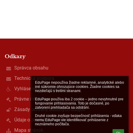
Odkazy
Správca obsahu
Technická podpora
EduPage nepoužíva žiadne reklamné, analytické alebo 
iné súkromie ohrozujúce cookies. Žiadne cookies sa 
Vyhlásenie o prístupnosti
nezdieľajú s tretími stranami.

Právne informácie
EduPage používa iba 2 cookie – jedno nevyhnutné pre 
fungovanie prihlasovania. Toto je dočasné, po 
zatvorení prehliadača sa odstráni.

Zásady ochrany osobných údajov
Druhé cookie zvyšuje bezpečnosť prihlásenia - vďaka 
Údaje o prevádzkovateľovi
nemu EduPage vie identifikovať prihlásenie z 
neznámeho počítača.
Mapa stránok