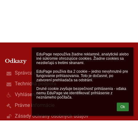
EduPage nepoužíva žiadne reklamné, analytické alebo 
iné súkromie ohrozujúce cookies. Žiadne cookies sa 
Odkazy
nezdieľajú s tretími stranami.

EduPage používa iba 2 cookie – jedno nevyhnutné pre 
Správca obsahu
fungovanie prihlasovania. Toto je dočasné, po 
zatvorení prehliadača sa odstráni.

Technická podpora
Druhé cookie zvyšuje bezpečnosť prihlásenia - vďaka 
nemu EduPage vie identifikovať prihlásenie z 
Vyhlásenie o prístupnosti
neznámeho počítača.
Právne informácie
Ok
Zásady ochrany osobných údajov
Údaje o prevádzkovateľovi
Mapa stránok