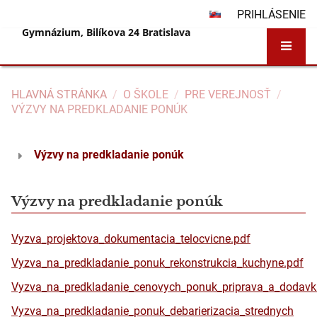
PRIHLÁSENIE
Gymnázium, Bilíkova 24 Bratislava
HLAVNÁ STRÁNKA
/
O ŠKOLE
/
PRE VEREJNOSŤ
/
VÝZVY NA PREDKLADANIE PONÚK
Výzvy
Výzvy na predkladanie ponúk
na
predkladanie
ponúk
Výzvy na predkladanie ponúk
Vyzva_projektova_dokumentacia_telocvicne.pdf
Vyzva_na_predkladanie_ponuk_rekonstrukcia_kuchyne.pdf
Vyzva_na_predkladanie_cenovych_ponuk_priprava_a_dodavka
Vyzva_na_predkladanie_ponuk_debarierizacia_strednych