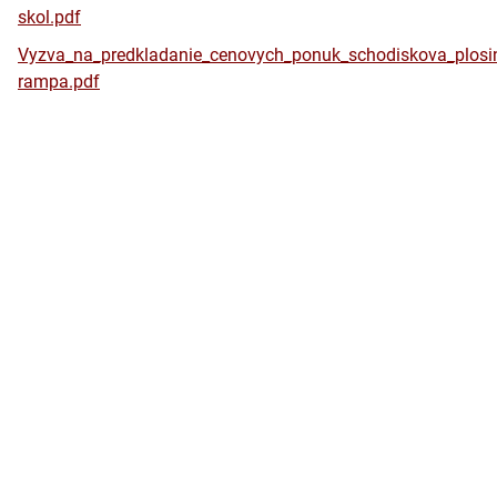
skol.pdf
Vyzva_na_predkladanie_cenovych_ponuk_schodiskova_plosi
rampa.pdf