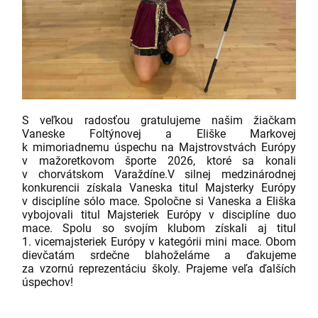
S veľkou radosťou gratulujeme našim žiačkam
Vaneske Foltýnovej a Eliške Markovej
k mimoriadnemu úspechu na Majstrovstvách Európy
v mažoretkovom športe 2026, ktoré sa konali
v chorvátskom Varaždíne.
V silnej medzinárodnej
konkurencii získala Vaneska titul Majsterky Európy
v disciplíne sólo mace. Spoločne si Vaneska a Eliška
vybojovali titul Majsteriek Európy v disciplíne duo
mace. Spolu so svojím klubom získali aj titul
1. vicemajsteriek Európy v kategórii mini mace.
Obom
dievčatám srdečne blahoželáme a ďakujeme
za vzornú reprezentáciu školy. Prajeme veľa ďalších
úspechov!