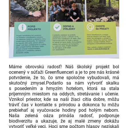
Máme obrovskú radosť! Náš školský projekt bol
ocenený v súťaži Greenfluenceri a je to pre nás krásné
potvrdenie, že to, čo sme spoločne vybudovali, má
skutočný zmysel.
Podarilo sa nám vytvoriť skalku
s posedením a hmyzím hotelom, ktorá sa stala
príjemným miestom na oddych, stretávanie i učenie.
Vznikol priestor, kde sa naši žiaci cítia dobre, môžu
tráviť čas v kontakte s prírodou a dokonca tu môžu
prebiehať aj vyučovacie hodiny pod holým nebom.
Naša zelená oáza prináša radosť, podporuje
biodiverzitu a ukazuje, že aj malé zmeny dokážu
vytvoriť veľké veci.
Hoci sme počtom hlasov nezískali