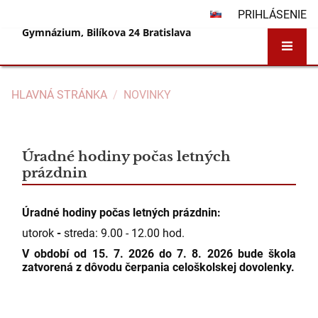
PRIHLÁSENIE
Gymnázium, Bilíkova 24 Bratislava
HLAVNÁ STRÁNKA
/
NOVINKY
Novinky
Úradné hodiny počas letných
prázdnin
Úradné hodiny počas letných prázdnin:
utorok
-
s
treda: 9.00 - 12.00 hod.
V období
od 15. 7. 2026 do 7. 8. 2026
bude škola
zatvorená z dôvodu čerpania celoškolskej dovolenky.