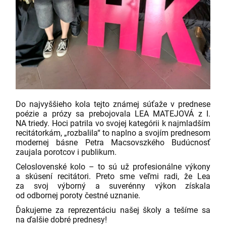
Do najvyššieho kola tejto známej súťaže v prednese
poézie a prózy sa prebojovala LEA MATEJOVÁ z I.
NA triedy. Hoci patrila vo svojej kategórii k najmladším
recitátorkám, „rozbalila“ to naplno a svojím prednesom
modernej básne Petra Macsovszkého Budúcnosť
zaujala porotcov i publikum.
Celoslovenské kolo – to sú už profesionálne výkony
a skúsení recitátori. Preto sme veľmi radi, že Lea
za svoj výborný a suverénny výkon získala
od odbornej poroty čestné uznanie.
Ďakujeme za reprezentáciu našej školy a tešíme sa
na ďalšie dobré prednesy!