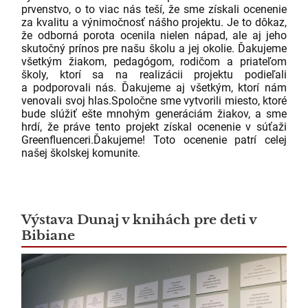
prvenstvo, o to viac nás teší, že sme získali ocenenie
za kvalitu a výnimočnosť nášho projektu. Je to dôkaz,
že odborná porota ocenila nielen nápad, ale aj jeho
skutočný prínos pre našu školu a jej okolie.
Ďakujeme
všetkým žiakom, pedagógom, rodičom a priateľom
školy, ktorí sa na realizácii projektu podieľali
a podporovali nás. Ďakujeme aj všetkým, ktorí nám
venovali svoj hlas.
Spoločne sme vytvorili miesto, ktoré
bude slúžiť ešte mnohým generáciám žiakov, a sme
hrdí, že práve tento projekt získal ocenenie v súťaži
Greenfluenceri.
Ďakujeme! Toto ocenenie patrí celej
našej školskej komunite.
Výstava Dunaj v knihách pre deti v
Bibiane