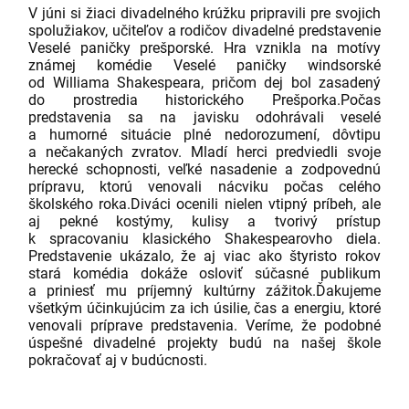
V júni si žiaci divadelného krúžku pripravili pre svojich
spolužiakov, učiteľov a rodičov divadelné predstavenie
Veselé paničky prešporské. Hra vznikla na motívy
známej komédie Veselé paničky windsorské
od Williama Shakespeara, pričom dej bol zasadený
do prostredia historického Prešporka.
Počas
predstavenia sa na javisku odohrávali veselé
a humorné situácie plné nedorozumení, dôvtipu
a nečakaných zvratov. Mladí herci predviedli svoje
herecké schopnosti, veľké nasadenie a zodpovednú
prípravu, ktorú venovali nácviku počas celého
školského roka.
Diváci ocenili nielen vtipný príbeh, ale
aj pekné kostýmy, kulisy a tvorivý prístup
k spracovaniu klasického Shakespearovho diela.
Predstavenie ukázalo, že aj viac ako štyristo rokov
stará komédia dokáže osloviť súčasné publikum
a priniesť mu príjemný kultúrny zážitok.
Ďakujeme
všetkým účinkujúcim za ich úsilie, čas a energiu, ktoré
venovali príprave predstavenia. Veríme, že podobné
úspešné divadelné projekty budú na našej škole
pokračovať aj v budúcnosti.